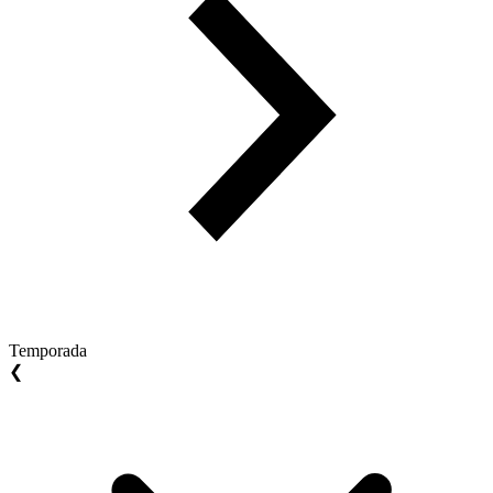
Temporada
❮