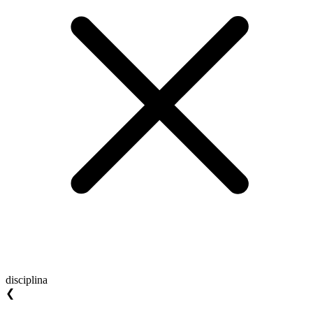
disciplina
❮