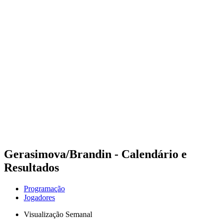
Futuros
Futures - Sibiu, ROU - 2026
Futures - Sibiu, ROU - 2026
Voltar para a página inicial do BPT
Onde Assistir
Equipes
Programação
Classificação
Gerasimova/Brandin - Calendário e
Resultados
Programação
Jogadores
Visualização Semanal