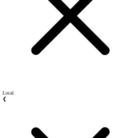
Local
❮