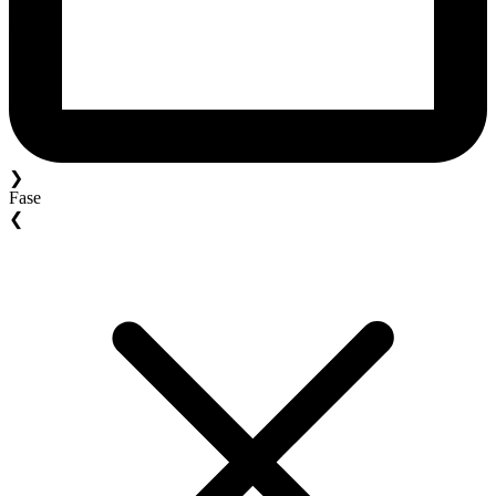
❯
Fase
❮