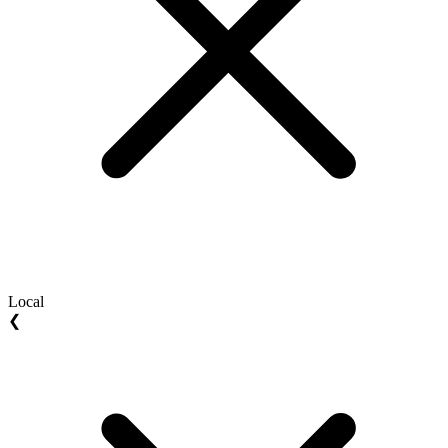
Local
❮