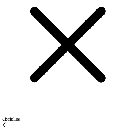
disciplina
❮