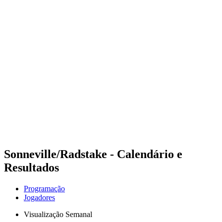
Futuros
Futures - Sibiu, ROU - 2026
Futures - Sibiu, ROU - 2026
Voltar para a página inicial do BPT
Onde Assistir
Equipes
Programação
Classificação
Sonneville/Radstake - Calendário e
Resultados
Programação
Jogadores
Visualização Semanal