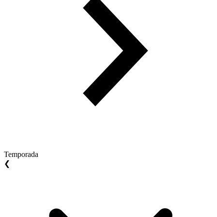
Temporada
❮