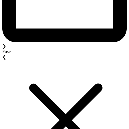
❯
Fase
❮