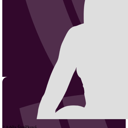
2
Adéla
Šimíčková