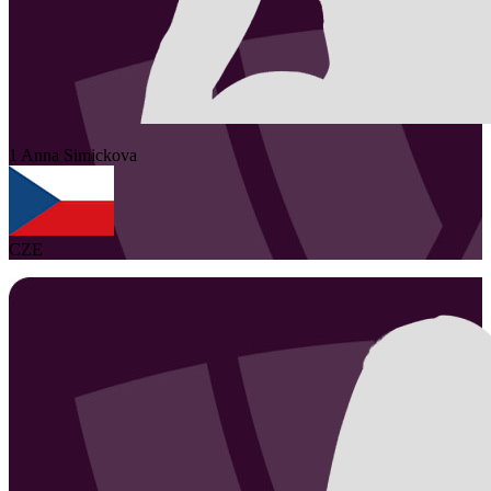
1
Anna
Simickova
CZE