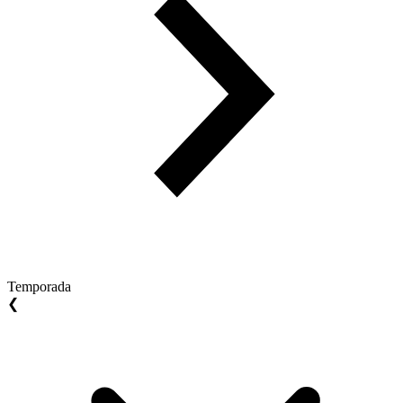
Temporada
❮