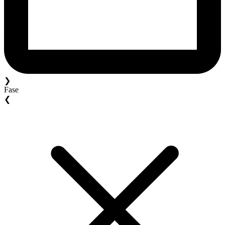
❯
Fase
❮