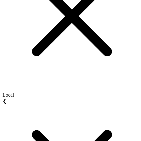
Local
❮