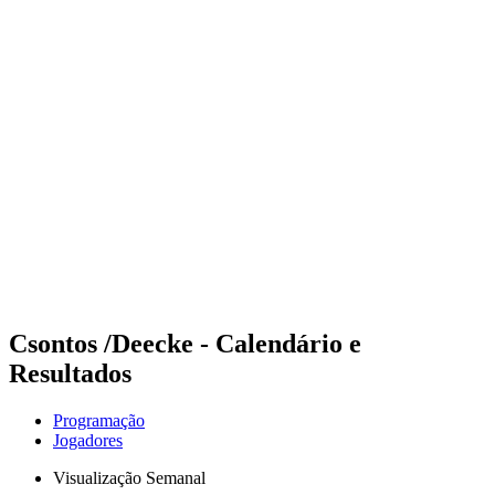
Futuros
Futures - Spiez, SUI - 2026
Futures - Spiez, SUI - 2026
Voltar para a página inicial do BPT
Onde Assistir
Equipes
Programação
Classificação
Csontos /Deecke - Calendário e
Resultados
Programação
Jogadores
Visualização Semanal