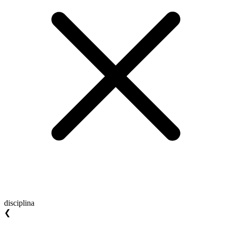
disciplina
❮