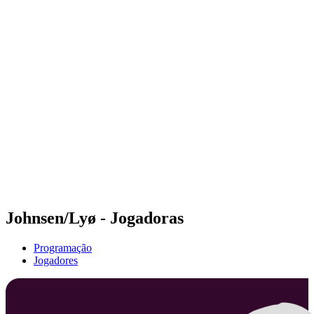
Futuros
Futures - Spiez, SUI - 2026
Futures - Spiez, SUI - 2026
Voltar para a página inicial do BPT
Onde Assistir
Equipes
Programação
Classificação
Johnsen/Lyø - Jogadoras
Programação
Jogadores