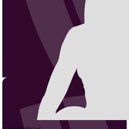
2
Frida Meincke
Lyø