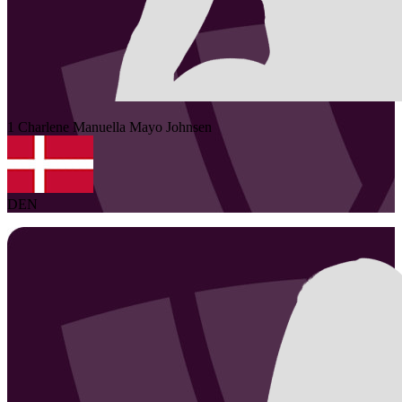
1
Charlene Manuella Mayo
Johnsen
DEN