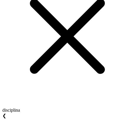
disciplina
❮