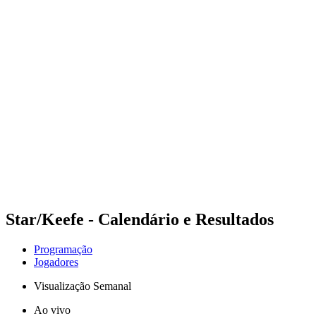
Futuros
Futures - Spiez, SUI - 2026
Futures - Spiez, SUI - 2026
Voltar para a página inicial do BPT
Onde Assistir
Equipes
Programação
Classificação
Star/Keefe - Calendário e Resultados
Programação
Jogadores
Visualização Semanal
Ao vivo