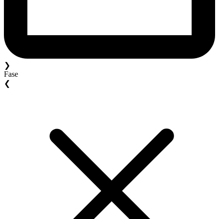
❯
Fase
❮