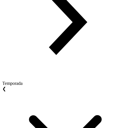
Temporada
❮