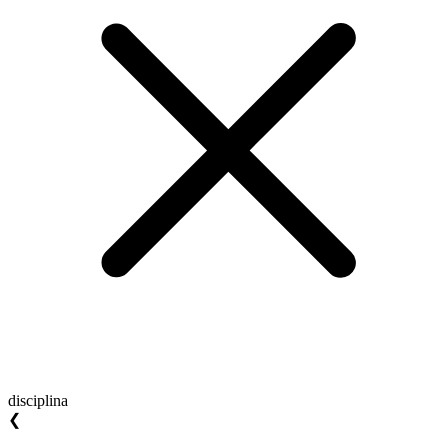
disciplina
❮