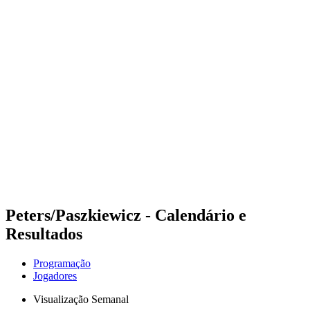
Futuros
Futures - Sveti Vlas, BUL - 2026
Futures - Sveti Vlas, BUL - 2026
Voltar para a página inicial do BPT
Onde Assistir
Equipes
Programação
Classificação
Peters/Paszkiewicz - Calendário e
Resultados
Programação
Jogadores
Visualização Semanal