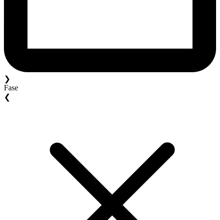
❯
Fase
❮