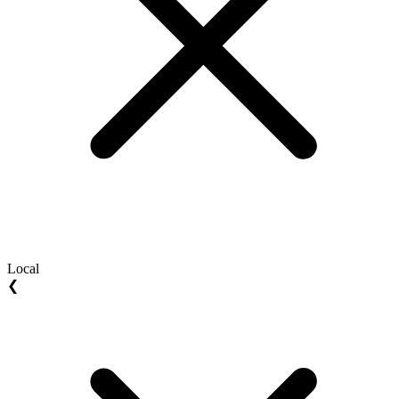
Local
❮