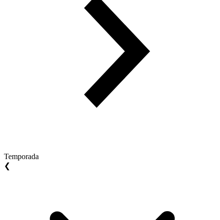
Temporada
❮