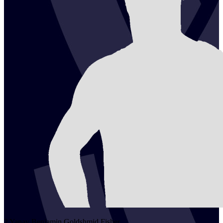
2
Yanay Benjamin
Goldshmid Fisher