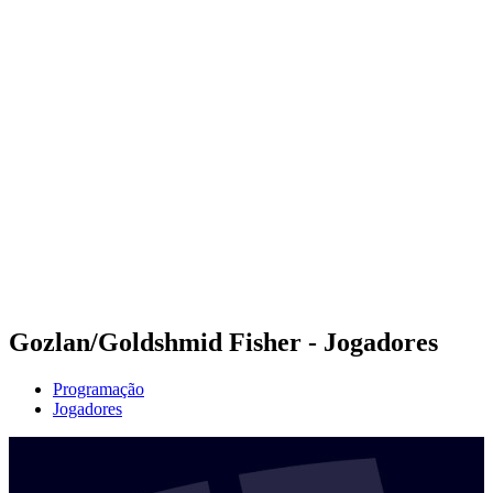
Futuros
Futures - Sveti Vlas, BUL - 2026
Futures - Sveti Vlas, BUL - 2026
Voltar para a página inicial do BPT
Onde Assistir
Equipes
Programação
Classificação
Gozlan/Goldshmid Fisher - Jogadores
Programação
Jogadores