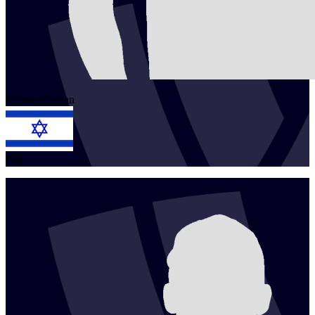
1
Omer
Gozlan
ISR