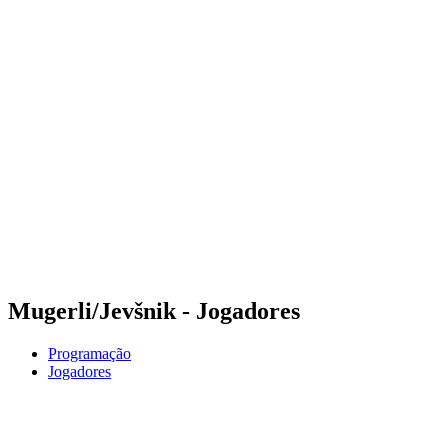
Futuros
Futures - Sveti Vlas, BUL - 2026
Futures - Sveti Vlas, BUL - 2026
Voltar para a página inicial do BPT
Onde Assistir
Equipes
Programação
Classificação
Mugerli/Jevšnik - Jogadores
Programação
Jogadores