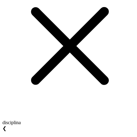
disciplina
❮