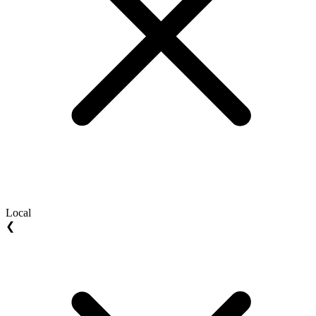
Local
❮