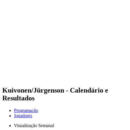
Futuros
Futures - Sveti Vlas, BUL - 2026
Futures - Sveti Vlas, BUL - 2026
Voltar para a página inicial do BPT
Onde Assistir
Equipes
Programação
Classificação
Kuivonen/Jürgenson - Calendário e
Resultados
Programação
Jogadores
Visualização Semanal