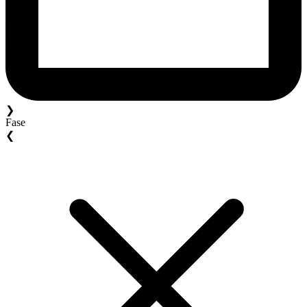
❯
Fase
❮