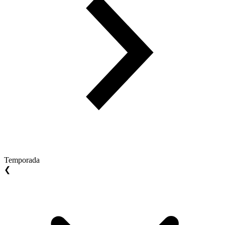
Temporada
❮