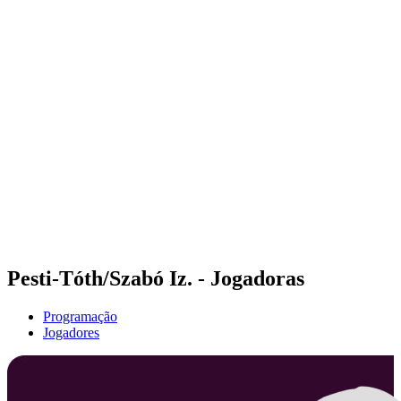
Futuros
Futures - Sveti Vlas, BUL - 2026
Futures - Sveti Vlas, BUL - 2026
Voltar para a página inicial do BPT
Onde Assistir
Equipes
Programação
Classificação
Pesti-Tóth/Szabó Iz. - Jogadoras
Programação
Jogadores