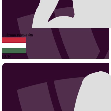
1
Jázmin
Pesti-Tóth
HUN