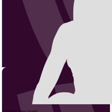
2
Izabella Anna
Szabó