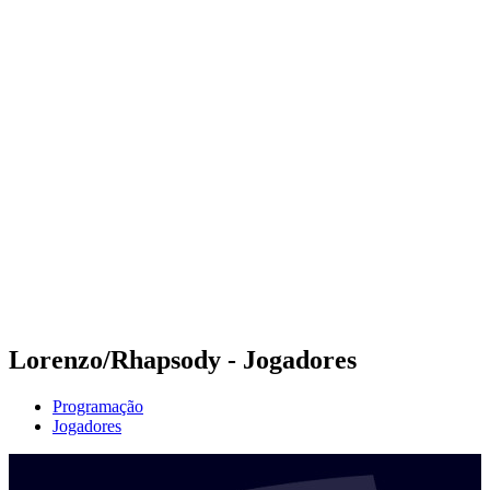
Futuros
Futures - Tahiti, PLY - 2026
Futures - Tahiti, PLY - 2026
Voltar para a página inicial do BPT
Onde Assistir
Equipes
Programação
Classificação
Competição
Lorenzo/Rhapsody - Jogadores
Programação
Jogadores