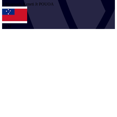
2
Rhapsody Keneti Jr
POUOA
SAM