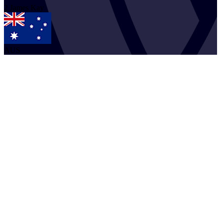
2
James
Kay
AUS