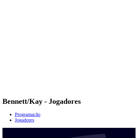
Futuros
Futures - Tahiti, PLY - 2026
Futures - Tahiti, PLY - 2026
Voltar para a página inicial do BPT
Onde Assistir
Equipes
Programação
Classificação
Competição
Bennett/Kay - Jogadores
Programação
Jogadores