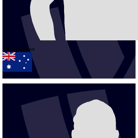
1
Finley
Bennett
AUS