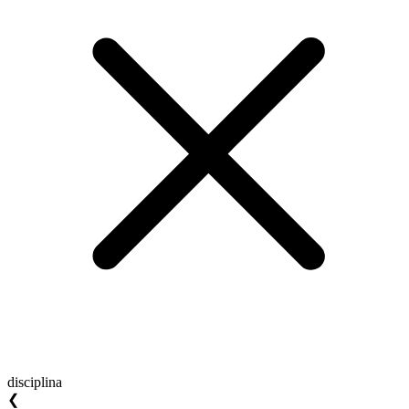
disciplina
❮