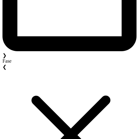
❯
Fase
❮