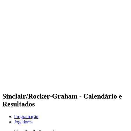
Futuros
Futures - Tahiti, PLY - 2026
Futures - Tahiti, PLY - 2026
Voltar para a página inicial do BPT
Onde Assistir
Equipes
Programação
Classificação
Competição
Sinclair/Rocker-Graham - Calendário e
Resultados
Programação
Jogadores