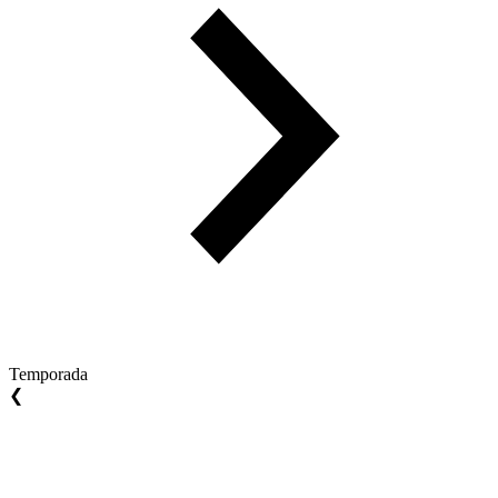
Temporada
❮