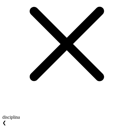
disciplina
❮