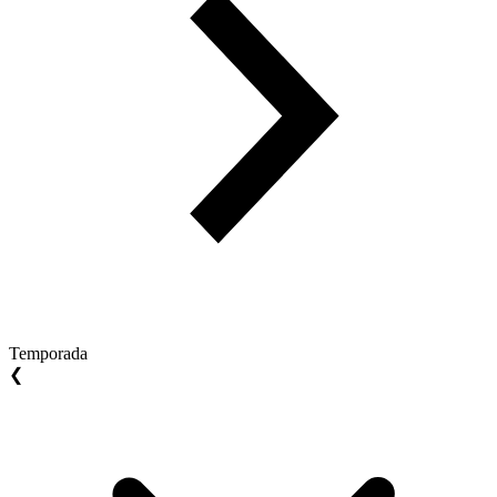
Temporada
❮