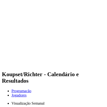
Futuros
Futures - Tallinn, EST - 2026
Futures - Tallinn, EST - 2026
Voltar para a página inicial do BPT
Onde Assistir
Equipes
Programação
Classificação
Koupset/Richter - Calendário e
Resultados
Programação
Jogadores
Visualização Semanal