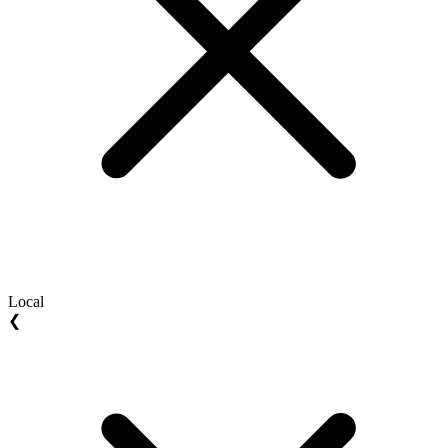
Local
❮