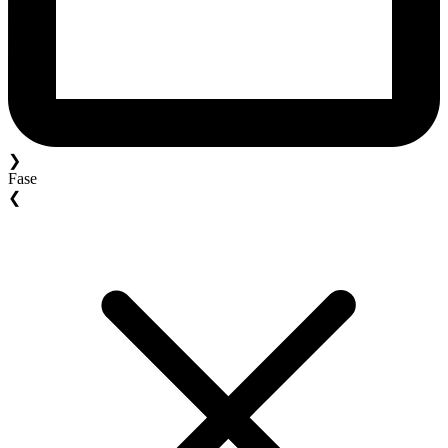
❯
Fase
❮