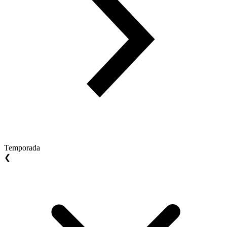
Temporada
❮