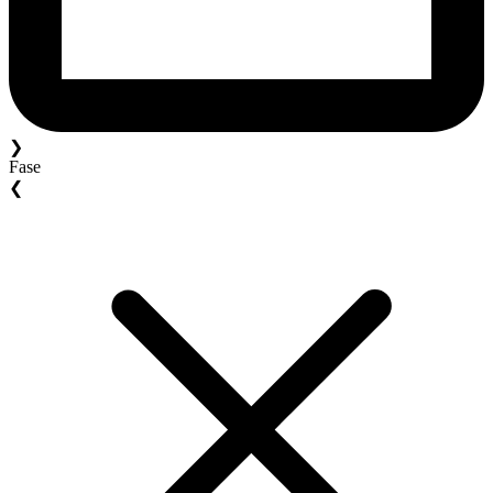
❯
Fase
❮