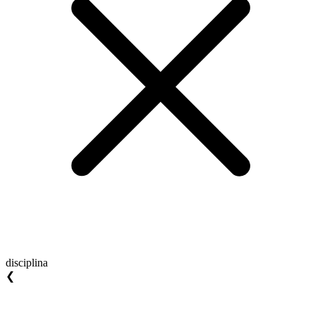
disciplina
❮