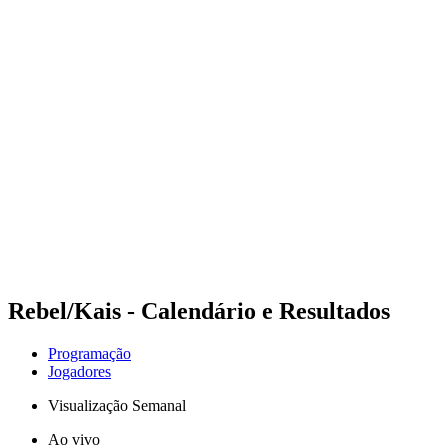
Futuros
Futures - Tallinn, EST - 2026
Futures - Tallinn, EST - 2026
Voltar para a página inicial do BPT
Onde Assistir
Equipes
Programação
Classificação
Rebel/Kais - Calendário e Resultados
Programação
Jogadores
Visualização Semanal
Ao vivo