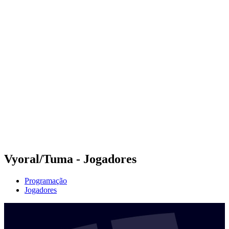
Futuros
Futures - Tallinn, EST - 2026
Futures - Tallinn, EST - 2026
Voltar para a página inicial do BPT
Onde Assistir
Equipes
Programação
Classificação
Vyoral/Tuma - Jogadores
Programação
Jogadores