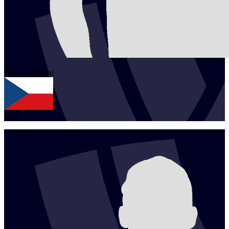
1
David
Vyoral
CZE