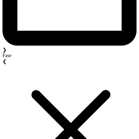
❯
Fase
❮