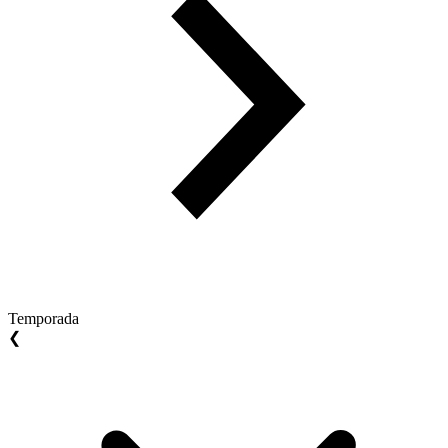
Temporada
❮