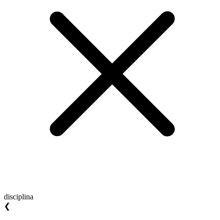
disciplina
❮