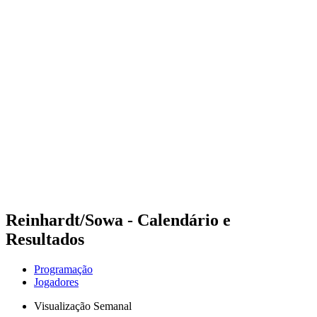
Futuros
Futures - Tallinn, EST - 2026
Futures - Tallinn, EST - 2026
Voltar para a página inicial do BPT
Onde Assistir
Equipes
Programação
Classificação
Reinhardt/Sowa - Calendário e
Resultados
Programação
Jogadores
Visualização Semanal