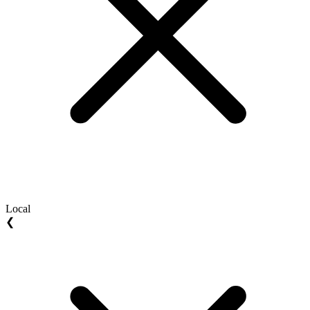
Local
❮