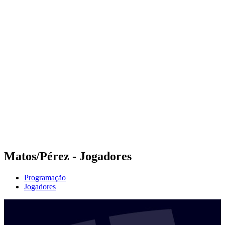
Futuros
Futures - Tallinn, EST - 2026
Futures - Tallinn, EST - 2026
Voltar para a página inicial do BPT
Onde Assistir
Equipes
Programação
Classificação
Matos/Pérez - Jogadores
Programação
Jogadores