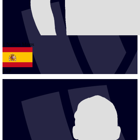
1
Nathan
Matos
ESP