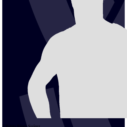
2
Pablo
Pérez Suárez