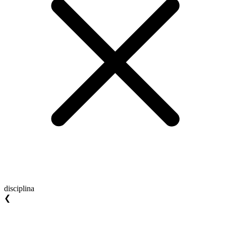
disciplina
❮