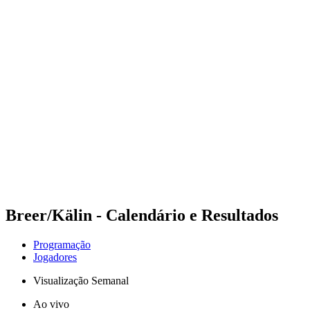
Futuros
Futures - Tallinn, EST - 2026
Futures - Tallinn, EST - 2026
Voltar para a página inicial do BPT
Onde Assistir
Equipes
Programação
Classificação
Breer/Kälin - Calendário e Resultados
Programação
Jogadores
Visualização Semanal
Ao vivo