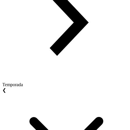
Temporada
❮