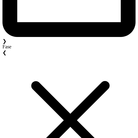
❯
Fase
❮