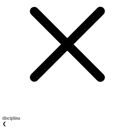
disciplina
❮