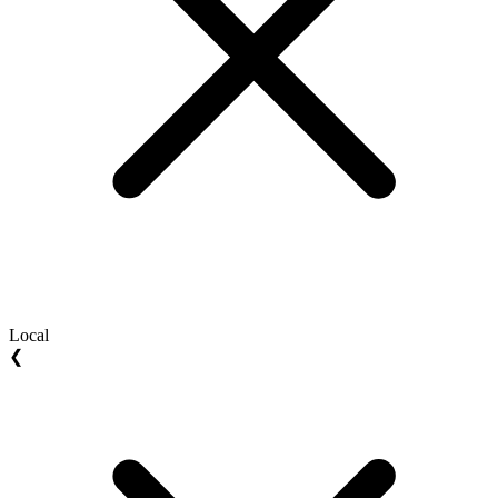
Local
❮