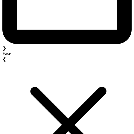
❯
Fase
❮