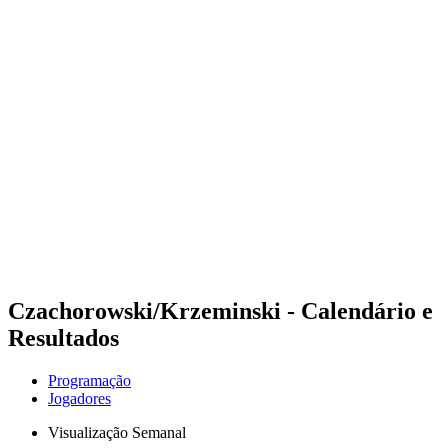
Futuros
Futures - Tallinn, EST - 2026
Futures - Tallinn, EST - 2026
Voltar para a página inicial do BPT
Onde Assistir
Equipes
Programação
Classificação
Czachorowski/Krzeminski - Calendário e
Resultados
Programação
Jogadores
Visualização Semanal