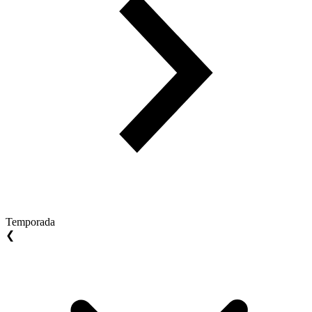
Temporada
❮