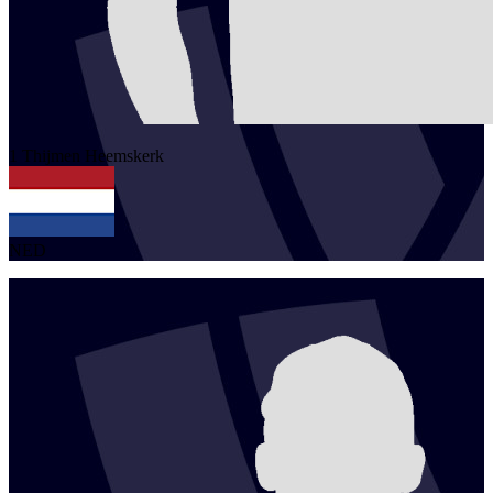
1
Thijmen
Heemskerk
NED