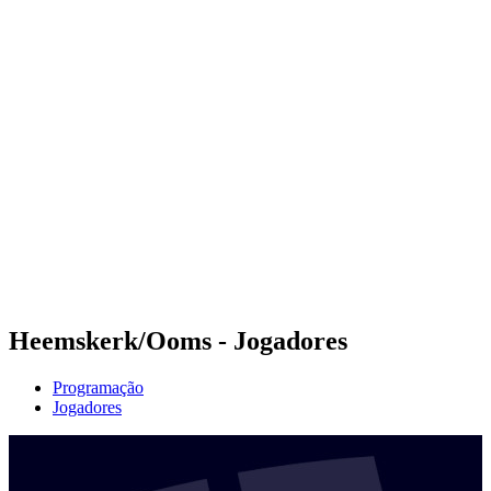
Futuros
Futures - Tallinn, EST - 2026
Futures - Tallinn, EST - 2026
Voltar para a página inicial do BPT
Onde Assistir
Equipes
Programação
Classificação
Heemskerk/Ooms - Jogadores
Programação
Jogadores