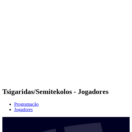
Futuros
Futures - Tallinn, EST - 2026
Futures - Tallinn, EST - 2026
Voltar para a página inicial do BPT
Onde Assistir
Equipes
Programação
Classificação
Tsigaridas/Semitekolos - Jogadores
Programação
Jogadores