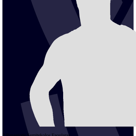
2
Panagiotis
Semitekolos Faoularas