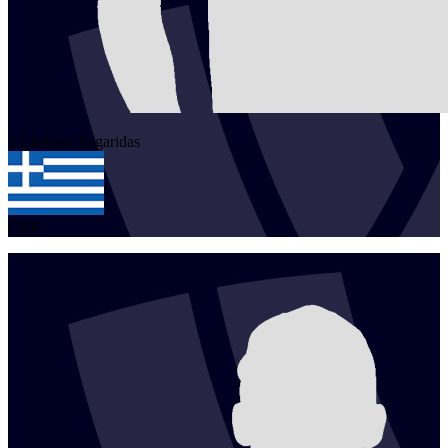
1
Christos
Tsigaridas
GRE