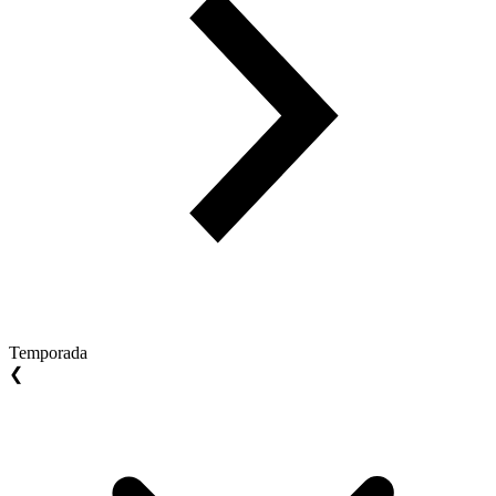
Temporada
❮