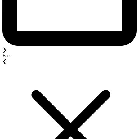
❯
Fase
❮