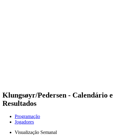
Futuros
Futures - Tallinn, EST - 2026
Futures - Tallinn, EST - 2026
Voltar para a página inicial do BPT
Onde Assistir
Equipes
Programação
Classificação
Klungsøyr/Pedersen - Calendário e
Resultados
Programação
Jogadores
Visualização Semanal