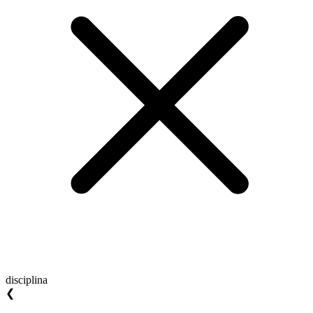
disciplina
❮