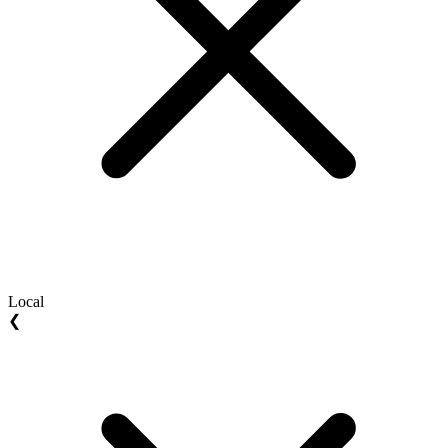
Local
❮