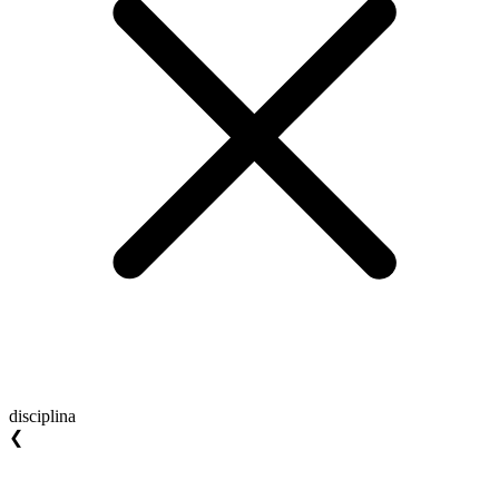
disciplina
❮