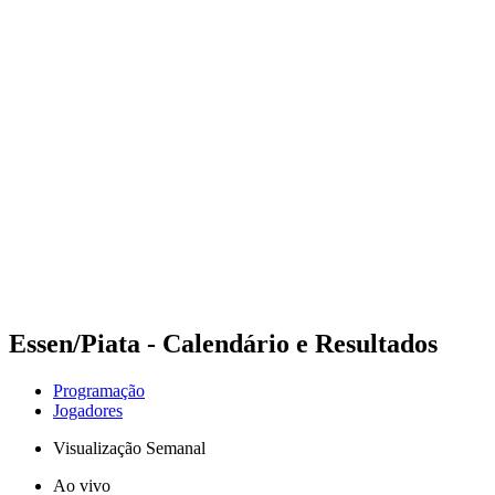
Futuros
Futures - Tallinn, EST - 2026
Futures - Tallinn, EST - 2026
Voltar para a página inicial do BPT
Onde Assistir
Equipes
Programação
Classificação
Essen/Piata - Calendário e Resultados
Programação
Jogadores
Visualização Semanal
Ao vivo