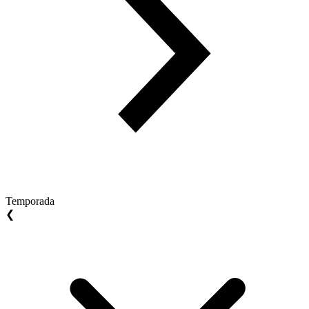
Temporada
❮