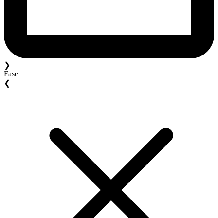
❯
Fase
❮