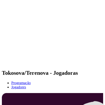
Futuros
Futures - Tallinn, EST - 2026
Futures - Tallinn, EST - 2026
Voltar para a página inicial do BPT
Onde Assistir
Equipes
Programação
Classificação
Tokosova/Terenova - Jogadoras
Programação
Jogadores