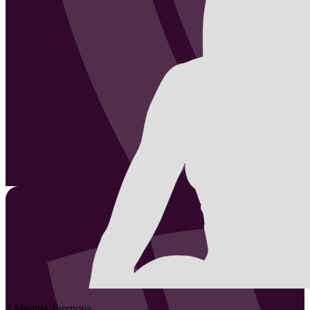
2
Martina
Terenova