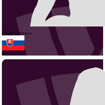
1
Barbora
Tokosova
SVK