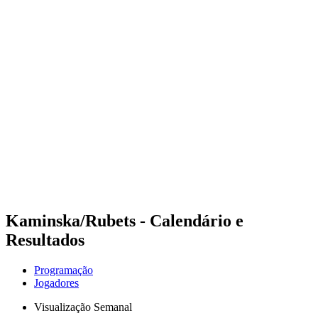
Futuros
Futures - Tallinn, EST - 2026
Futures - Tallinn, EST - 2026
Voltar para a página inicial do BPT
Onde Assistir
Equipes
Programação
Classificação
Kaminska/Rubets - Calendário e
Resultados
Programação
Jogadores
Visualização Semanal