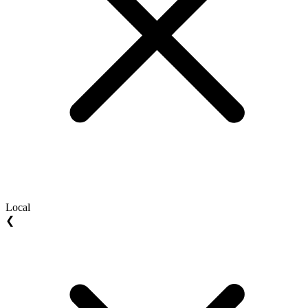
Local
❮