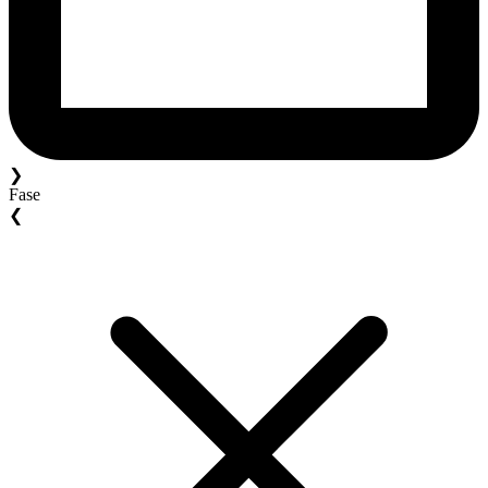
❯
Fase
❮