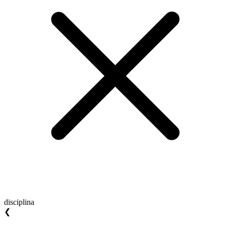
disciplina
❮