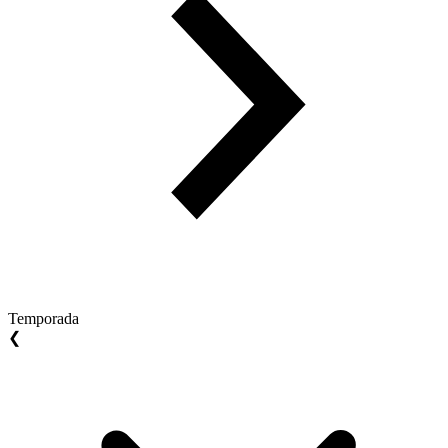
Temporada
❮