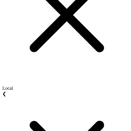
Local
❮