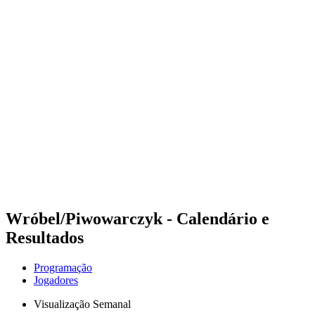
Futuros
Futures - Warsaw, POL - 2026
Futures - Warsaw, POL - 2026
Voltar para a página inicial do BPT
Onde Assistir
Equipes
Programação
Classificação
Wróbel/Piwowarczyk - Calendário e
Resultados
Programação
Jogadores
Visualização Semanal