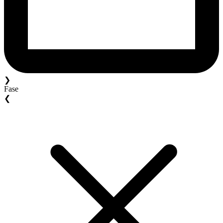
❯
Fase
❮