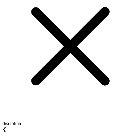
disciplina
❮