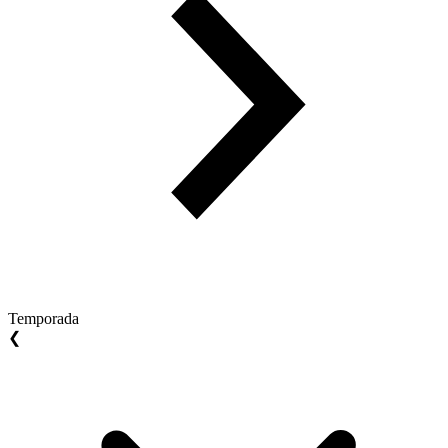
Temporada
❮