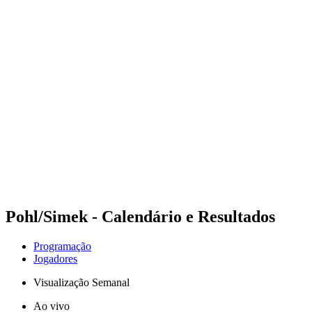
Futuros
Futures - Warsaw, POL - 2026
Futures - Warsaw, POL - 2026
Voltar para a página inicial do BPT
Onde Assistir
Equipes
Programação
Classificação
Pohl/Simek - Calendário e Resultados
Programação
Jogadores
Visualização Semanal
Ao vivo