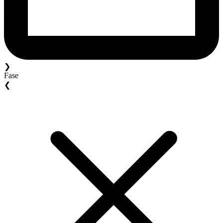
❯
Fase
❮