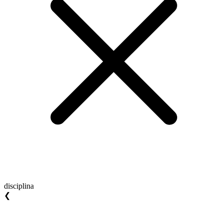
disciplina
❮