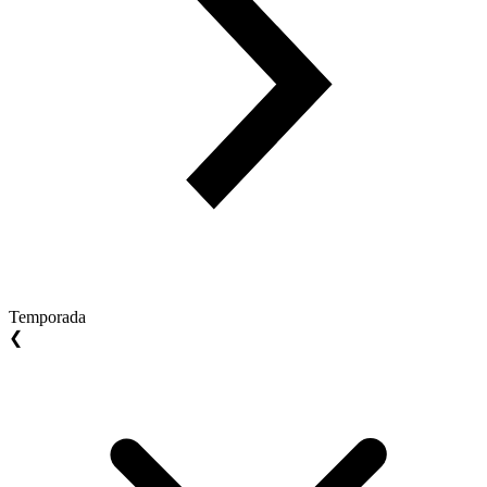
Temporada
❮