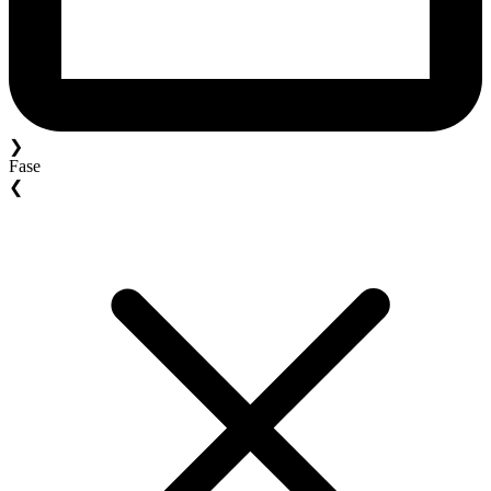
❯
Fase
❮