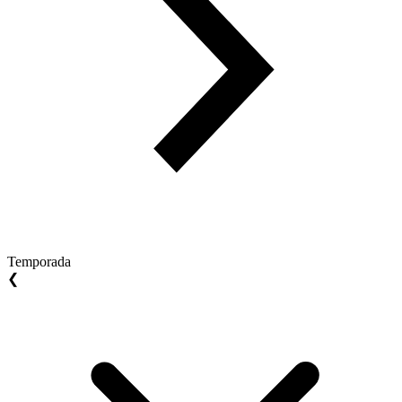
Temporada
❮