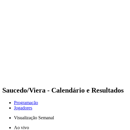
Futuros
Futures - Warsaw, POL - 2026
Futures - Warsaw, POL - 2026
Voltar para a página inicial do BPT
Onde Assistir
Equipes
Programação
Classificação
Saucedo/Viera - Calendário e Resultados
Programação
Jogadores
Visualização Semanal
Ao vivo