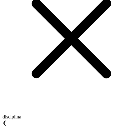
disciplina
❮