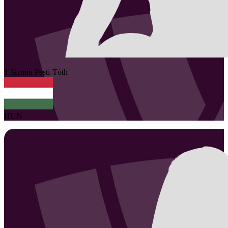
1
Jázmin
Pesti-Tóth
HUN