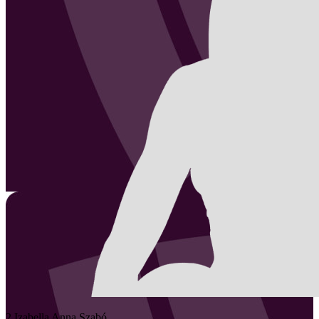
2
Izabella Anna
Szabó