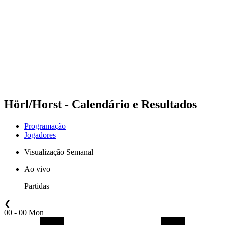
Equipes
Programação
Classificação
Estatísticas
Fotos
Vôlei de Praia nas Olimpíadas
Competição
Notícias
Hörl/Horst - Calendário e Resultados
Programação
Jogadores
Visualização Semanal
Ao vivo
Partidas
❮
00 - 00 Mon