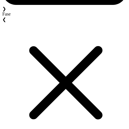
❯
Fase
❮