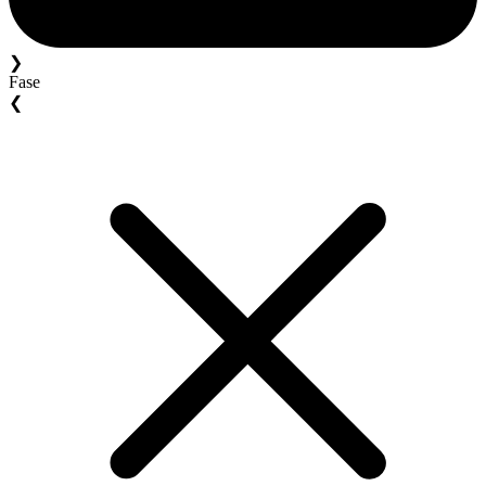
❯
Fase
❮