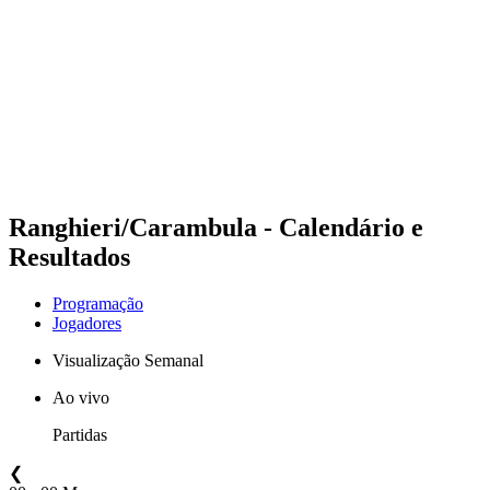
Equipes
Programação
Classificação
Estatísticas
Fotos
Vôlei de Praia nas Olimpíadas
Competição
Notícias
Ranghieri/Carambula - Calendário e
Resultados
Programação
Jogadores
Visualização Semanal
Ao vivo
Partidas
❮