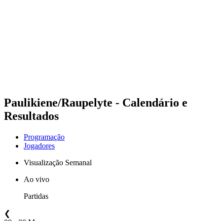
Equipes
Programação
Classificação
Estatísticas
Fotos
Vôlei de Praia nas Olimpíadas
Competição
Notícias
Paulikiene/Raupelyte - Calendário e
Resultados
Programação
Jogadores
Visualização Semanal
Ao vivo
Partidas
❮