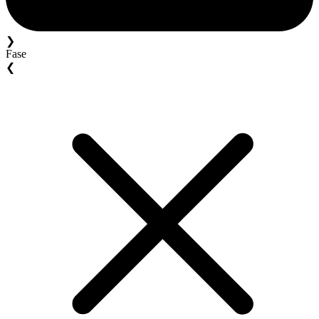
❯
Fase
❮