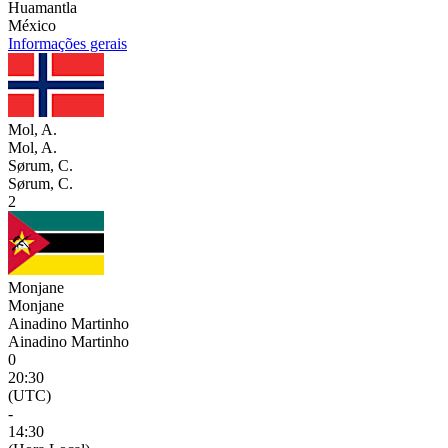
Huamantla
México
Informações gerais
Mol, A.
Mol, A.
Sørum, C.
Sørum, C.
2
Monjane
Monjane
Ainadino Martinho
Ainadino Martinho
0
20:30
(UTC)
-
14:30