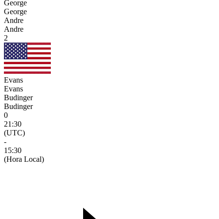
George
George
Andre
Andre
2
Evans
Evans
Budinger
Budinger
0
21:30
(UTC)
-
15:30
(Hora Local)