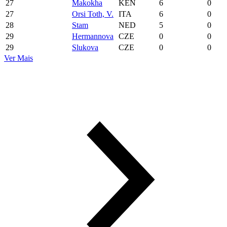
27
Makokha
KEN
6
0
27
Orsi Toth, V.
ITA
6
0
28
Stam
NED
5
0
29
Hermannova
CZE
0
0
29
Slukova
CZE
0
0
Ver Mais