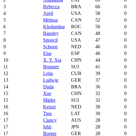
3
Rebecca
BRA
66
0
4
April
USA
58
0
5
Melissa
CAN
52
0
6
Kholomina
ROC
50
0
7
Bansley
CAN
48
0
8
Sponcil
USA
47
0
9
Schoon
NED
46
0
9
Elsa
ESP
46
0
10
X. Y. Xia
CHN
44
0
11
Brunner
SUI
41
0
12
Leila
CUB
39
0
13
Ludwig
GER
37
0
14
Duda
BRA
36
0
15
Xue
CHN
32
0
15
Mäder
SUI
32
0
16
Keizer
NED
30
0
16
Tina
LAT
30
0
17
Clancy
AUS
28
0
17
Ishii
JPN
28
0
17
Borger
GER
28
0