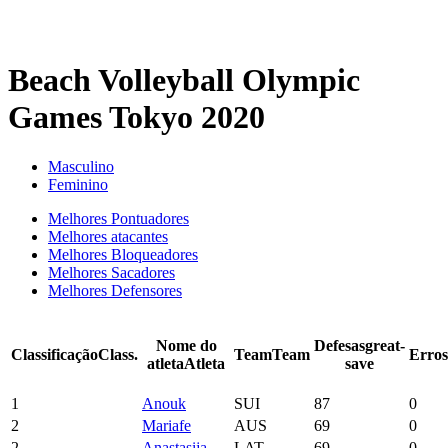
Beach Volleyball Olympic
Games Tokyo 2020
Masculino
Feminino
Melhores Pontuadores
Melhores atacantes
Melhores Bloqueadores
Melhores Sacadores
Melhores Defensores
Nome do
Defesas
great-
Classificação
Class.
Team
Team
Erros
atleta
Atleta
save
1
Anouk
SUI
87
0
2
Mariafe
AUS
69
0
2
Anastasija
LAT
69
0