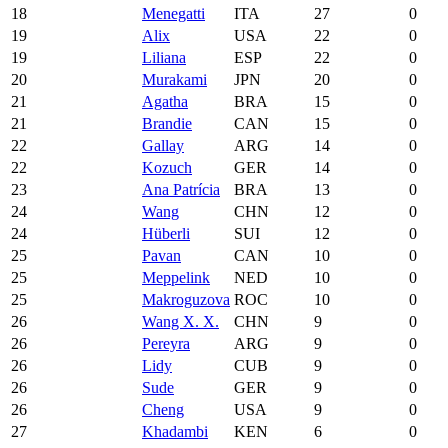
18
Menegatti
ITA
27
0
19
Alix
USA
22
0
19
Liliana
ESP
22
0
20
Murakami
JPN
20
0
21
Agatha
BRA
15
0
21
Brandie
CAN
15
0
22
Gallay
ARG
14
0
22
Kozuch
GER
14
0
23
Ana Patrícia
BRA
13
0
24
Wang
CHN
12
0
24
Hüberli
SUI
12
0
25
Pavan
CAN
10
0
25
Meppelink
NED
10
0
25
Makroguzova
ROC
10
0
26
Wang X. X.
CHN
9
0
26
Pereyra
ARG
9
0
26
Lidy
CUB
9
0
26
Sude
GER
9
0
26
Cheng
USA
9
0
27
Khadambi
KEN
6
0