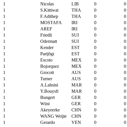
1
Nicolas
LIB
0
0
1
S.Kittiwat
THA
0
0
1
F.Adithep
THA
0
0
1
MOSTAFA
IRI
0
0
1
AREF
IRI
0
0
1
Friedli
SUI
0
0
1
Odermatt
SUI
0
0
1
Kender
EST
0
0
1
Parijõgi
EST
0
0
1
Escoto
MEX
0
0
1
Bojorquez
MEX
0
0
1
Grocott
AUS
0
0
1
Turner
AUS
0
0
1
A.Lahsini
MAR
0
0
1
Y.Bouysfi
MAR
0
0
1
Bungert
GER
0
0
1
Wüst
GER
0
0
1
Akeyeerke
CHN
0
0
1
WANG Weijie
CHN
0
0
1
Gerardo
VEN
0
0