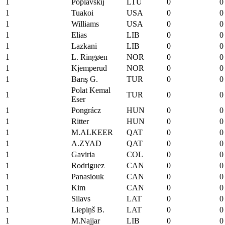
1
Poplavskij
LTU
0
0
1
Tuakoi
USA
0
0
1
Williams
USA
0
0
1
Elias
LIB
0
0
1
Lazkani
LIB
0
0
1
L. Ringøen
NOR
0
0
1
Kjemperud
NOR
0
0
1
Barış G.
TUR
0
0
Polat Kemal
1
TUR
0
0
Eser
1
Pongrácz
HUN
0
0
1
Ritter
HUN
0
0
1
M.ALKEER
QAT
0
0
1
A.ZYAD
QAT
0
0
1
Gaviria
COL
0
0
1
Rodriguez
CAN
0
0
1
Panasiouk
CAN
0
0
1
Kim
CAN
0
0
1
Silavs
LAT
0
0
1
Liepiņš B.
LAT
0
0
1
M.Najjar
LIB
0
0