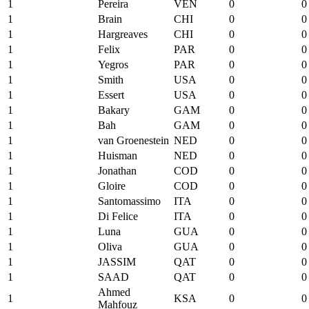
1
Pereira
VEN
0
0
1
Brain
CHI
0
0
1
Hargreaves
CHI
0
0
1
Felix
PAR
0
0
1
Yegros
PAR
0
0
1
Smith
USA
0
0
1
Essert
USA
0
0
1
Bakary
GAM
0
0
1
Bah
GAM
0
0
1
van Groenestein
NED
0
0
1
Huisman
NED
0
0
1
Jonathan
COD
0
0
1
Gloire
COD
0
0
1
Santomassimo
ITA
0
0
1
Di Felice
ITA
0
0
1
Luna
GUA
0
0
1
Oliva
GUA
0
0
1
JASSIM
QAT
0
0
1
SAAD
QAT
0
0
Ahmed
1
KSA
0
0
Mahfouz