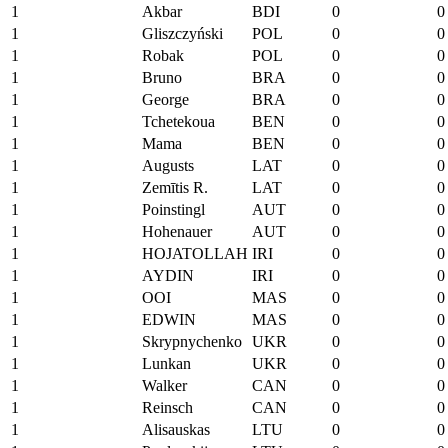
1
Akbar
BDI
0
0
1
Gliszczyński
POL
0
0
1
Robak
POL
0
0
1
Bruno
BRA
0
0
1
George
BRA
0
0
1
Tchetekoua
BEN
0
0
1
Mama
BEN
0
0
1
Augusts
LAT
0
0
1
Zemītis R.
LAT
0
0
1
Poinstingl
AUT
0
0
1
Hohenauer
AUT
0
0
1
HOJATOLLAH
IRI
0
0
1
AYDIN
IRI
0
0
1
OOI
MAS
0
0
1
EDWIN
MAS
0
0
1
Skrypnychenko
UKR
0
0
1
Lunkan
UKR
0
0
1
Walker
CAN
0
0
1
Reinsch
CAN
0
0
1
Alisauskas
LTU
0
0