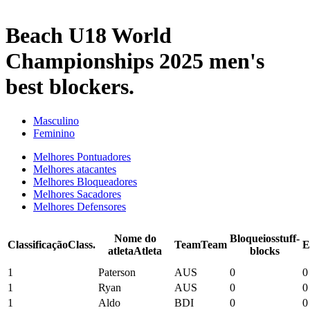
2025 Season
Beach U18 World
Championships 2025 men's
best blockers.
Masculino
Feminino
Melhores Pontuadores
Melhores atacantes
Melhores Bloqueadores
Melhores Sacadores
Melhores Defensores
Nome do
Bloqueios
stuff-
Classificação
Class.
Team
Team
E
atleta
Atleta
blocks
1
Paterson
AUS
0
0
1
Ryan
AUS
0
0
1
Aldo
BDI
0
0