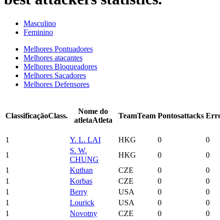
Masculino
Feminino
Melhores Pontuadores
Melhores atacantes
Melhores Bloqueadores
Melhores Sacadores
Melhores Defensores
Nome do
Classificação
Class.
Team
Team
Pontos
attacks
Err
atleta
Atleta
1
Y. L. LAI
HKG
0
0
S. W.
1
HKG
0
0
CHUNG
1
Kuthan
CZE
0
0
1
Korbas
CZE
0
0
1
Berry
USA
0
0
1
Lourick
USA
0
0
1
Novotny
CZE
0
0