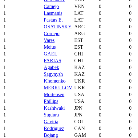
1
Camejo
VEN
0
0
1
Lasmanis
LAT
0
0
1
Pastars E.
LAT
0
0
1
OSATINSKY
ARG
0
0
1
Cornejo
ARG
0
0
1
Vares
EST
0
0
1
Meius
EST
0
0
1
GAEL
CHI
0
0
1
FARIAS
CHI
0
0
1
Agabek
KAZ
0
0
1
Sagynysh
KAZ
0
0
1
Khomenko
UKR
0
0
1
MERKULOV
UKR
0
0
1
Mortensen
USA
0
0
1
Phillips
USA
0
0
1
Kashiwaki
JPN
0
0
1
Sugiura
JPN
0
0
1
Gaviria
COL
0
0
1
Rodriguez
CAN
0
0
1
Bojang
GAM
0
0