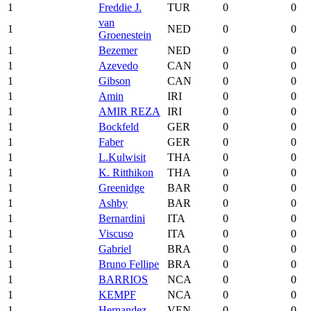
1
Freddie J.
TUR
0
0
van
1
NED
0
0
Groenestein
1
Bezemer
NED
0
0
1
Azevedo
CAN
0
0
1
Gibson
CAN
0
0
1
Amin
IRI
0
0
1
AMIR REZA
IRI
0
0
1
Bockfeld
GER
0
0
1
Faber
GER
0
0
1
L.Kulwisit
THA
0
0
1
K. Ritthikon
THA
0
0
1
Greenidge
BAR
0
0
1
Ashby
BAR
0
0
1
Bernardini
ITA
0
0
1
Viscuso
ITA
0
0
1
Gabriel
BRA
0
0
1
Bruno Fellipe
BRA
0
0
1
BARRIOS
NCA
0
0
1
KEMPF
NCA
0
0
1
Hernandez
VEN
0
0