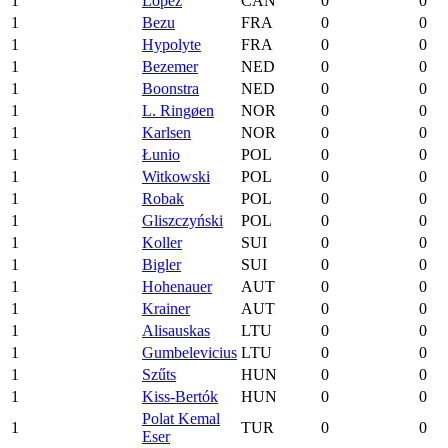
1
Lopez
CAN
0
0
1
Bezu
FRA
0
0
1
Hypolyte
FRA
0
0
1
Bezemer
NED
0
0
1
Boonstra
NED
0
0
1
L. Ringøen
NOR
0
0
1
Karlsen
NOR
0
0
1
Łunio
POL
0
0
1
Witkowski
POL
0
0
1
Robak
POL
0
0
1
Gliszczyński
POL
0
0
1
Koller
SUI
0
0
1
Bigler
SUI
0
0
1
Hohenauer
AUT
0
0
1
Krainer
AUT
0
0
1
Alisauskas
LTU
0
0
1
Gumbelevicius
LTU
0
0
1
Szűts
HUN
0
0
1
Kiss-Bertók
HUN
0
0
Polat Kemal
1
TUR
0
0
Eser