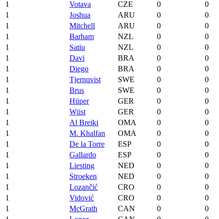
1
Votava
CZE
0
0
1
Joshua
ARU
0
0
1
Mitchell
ARU
0
0
1
Barham
NZL
0
0
1
Satiu
NZL
0
0
1
Davi
BRA
0
0
1
Diego
BRA
0
0
1
Tjernqvist
SWE
0
0
1
Brus
SWE
0
0
1
Hüper
GER
0
0
1
Wüst
GER
0
0
1
Al Breiki
OMA
0
0
1
M. Khalfan
OMA
0
0
1
De la Torre
ESP
0
0
1
Gallardo
ESP
0
0
1
Liesting
NED
0
0
1
Stroeken
NED
0
0
1
Lozančić
CRO
0
0
1
Vidović
CRO
0
0
1
McGrath
CAN
0
0