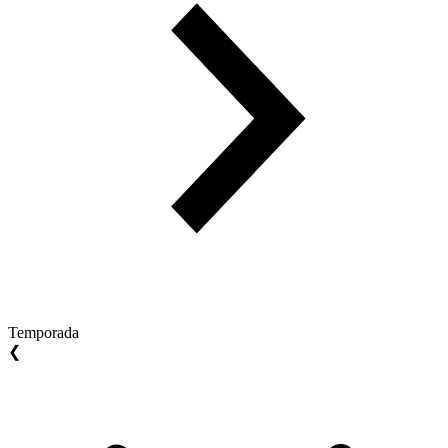
Temporada
❮