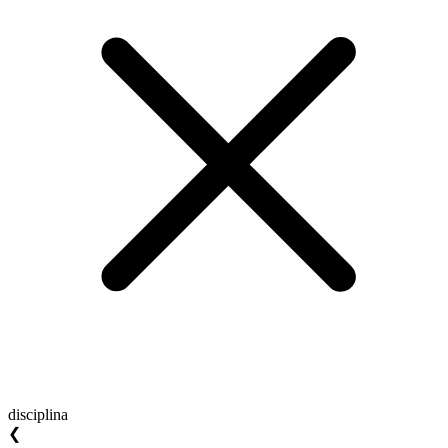
disciplina
❮