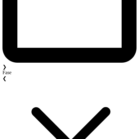
❯
Fase
❮