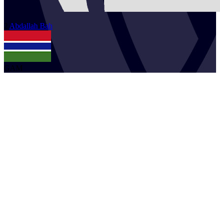
2
Abdallah
Bah
GAM