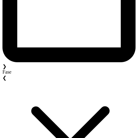
❯
Fase
❮