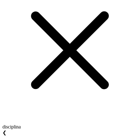
disciplina
❮