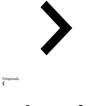
Temporada
❮