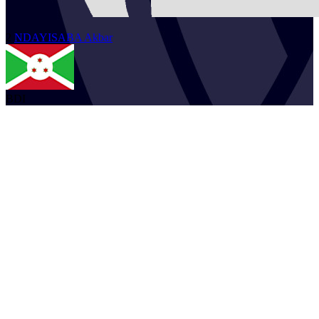
2
NDAYISABA
Akbar
BDI