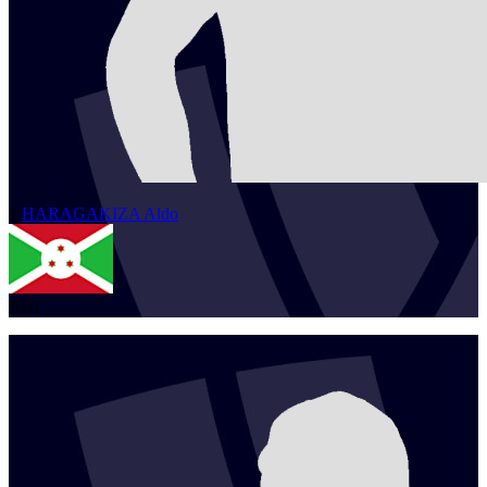
1
HARAGAKIZA
Aldo
BDI