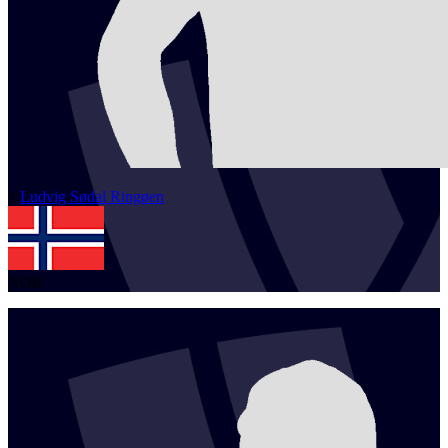
1
Ludvig Sødal
Ringøen
NOR