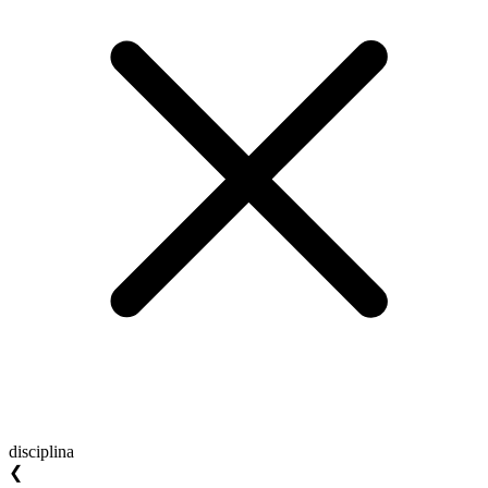
disciplina
❮