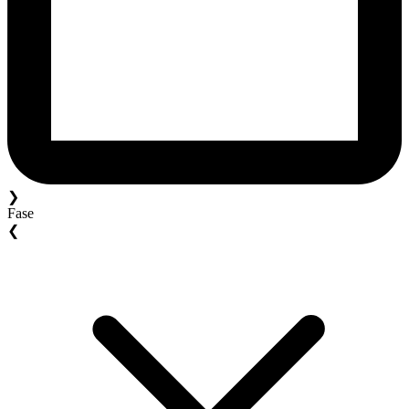
❯
Fase
❮