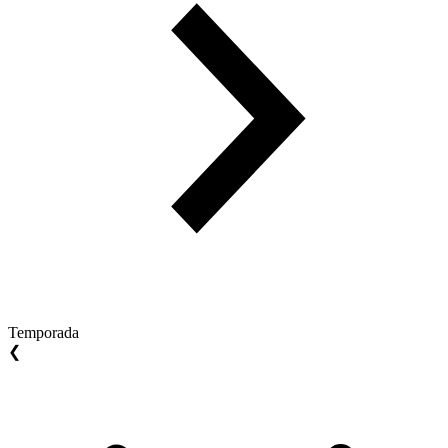
Temporada
❮