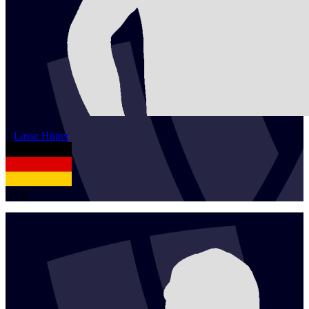
1
Lasse
Hüper
GER