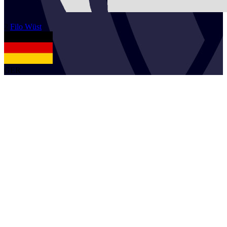
2
Filo
Wüst
GER