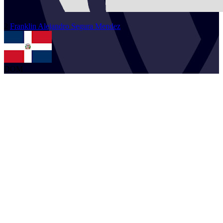
2
Franklin Alejandro
Segura Mendez
DOM