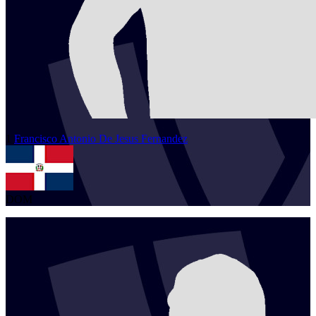
1
Francisco Antonio
De Jesus Fernandez
DOM