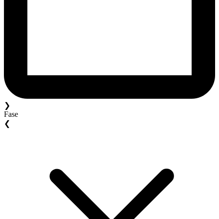
❯
Fase
❮