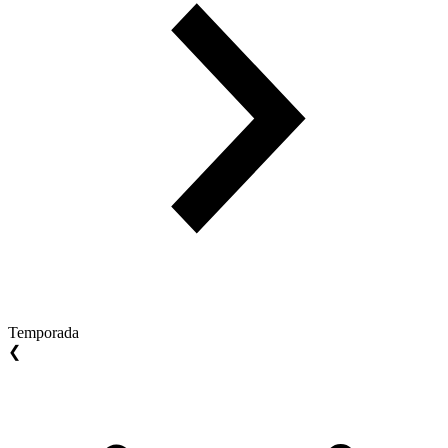
Temporada
❮