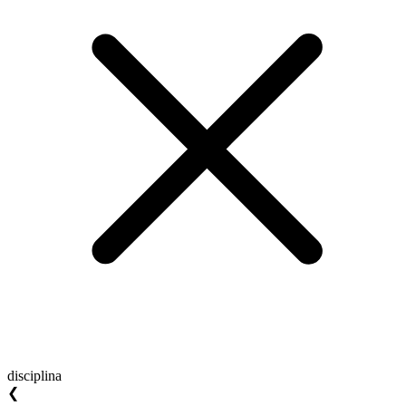
disciplina
❮