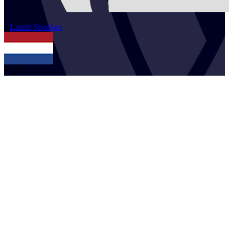
2
Laszlo
Stroeken
NED