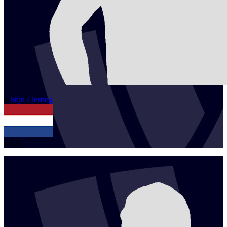
1
Stijn
Liesting
NED