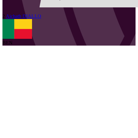
2
Aichath
DIALLO
BEN