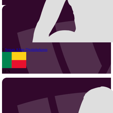
1
Senan Aline
Djotinhekpon
BEN