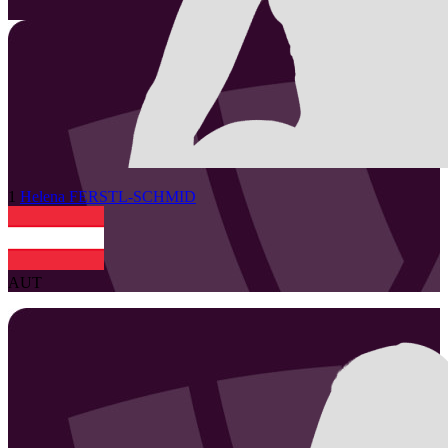
1
Helena
FERSTL-SCHMID
AUT