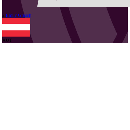
2
Emily
Grusch
AUT